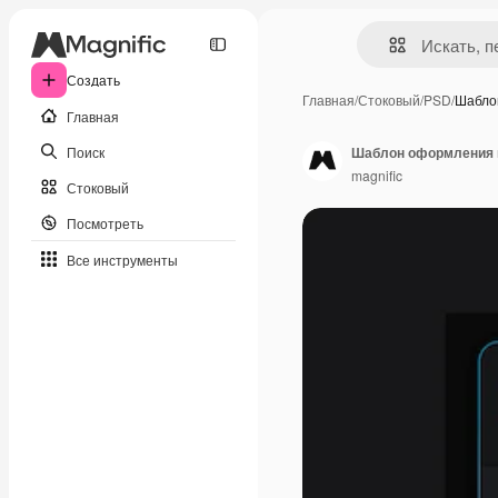
Создать
Главная
/
Стоковый
/
PSD
/
Шабло
Главная
Поиск
Шаблон оформления 
magnific
Стоковый
Посмотреть
Все инструменты