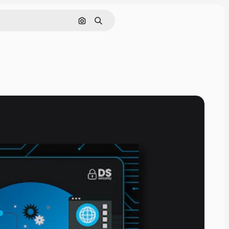
Поиск по изображению
Поиск