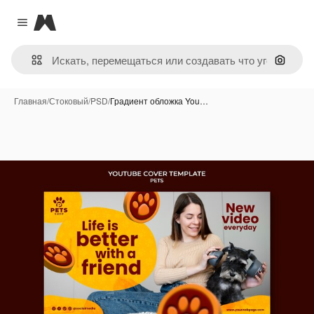
Magnific
Close menu
Поиск 
Главная
/
Стоковый
/
PSD
/
Градиент обложка You…