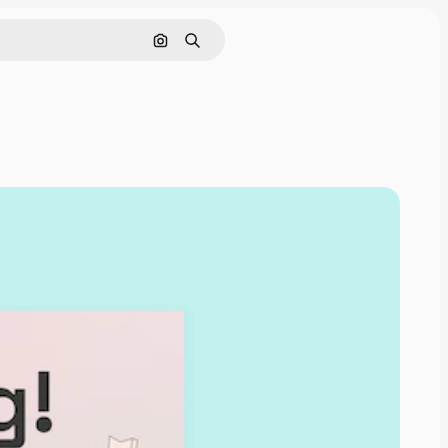
Поиск по изображению
Поиск