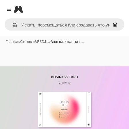
Magnific
Close menu
Поиск 
Главная
/
Стоковый
/
PSD
/
Шаблон визитки в сти…