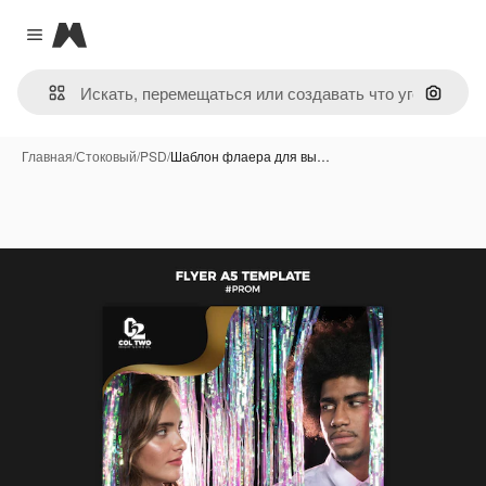
Magnific
Close menu
Поиск 
Главная
/
Стоковый
/
PSD
/
Шаблон флаера для вы…