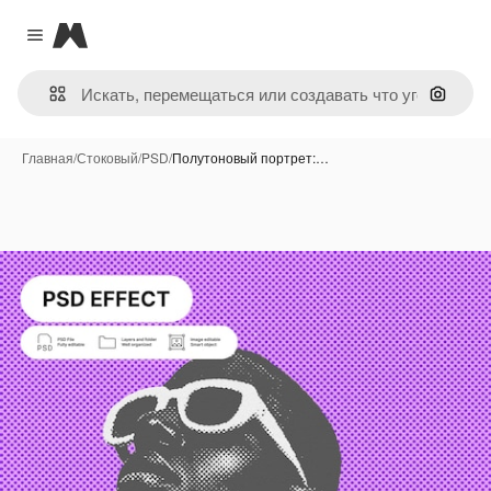
Magnific
Close menu
Поиск 
Главная
/
Стоковый
/
PSD
/
Полутоновый портрет:…