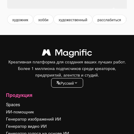
художник
хобби
художественный
расслабиться
и
Креативная платформа для создания ваших лучших работ.
Более 1 миллиона подписчиков среди креаторов,
предприятий, агентств и студий.
Pусский
Продукция
Spaces
ИИ-помощник
Генератор изображений ИИ
Генератор видео ИИ
Генератор голоса на основе ИИ