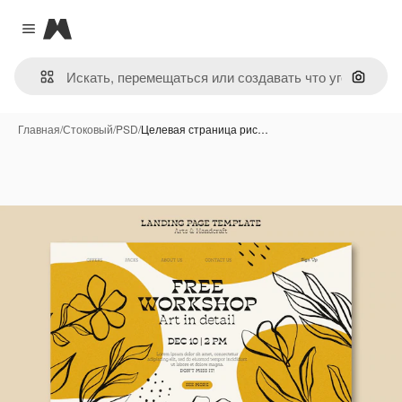
Magnific
Close menu
Поиск 
Главная
/
Стоковый
/
PSD
/
Целевая страница рис…