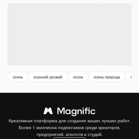
осень
осенний урожай
сезон
осень природа
фес
Креативная платформа для создания ваших лучших работ.
Более 1 миллиона подписчиков среди креаторов,
предприятий, агентств и студий.