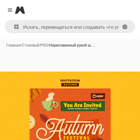
Magnific
Close menu
Поиск 
Главная
/
Стоковый
/
PSD
/
Нарисованный рукой ш…