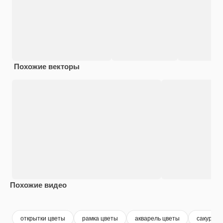
Похожие векторы
Похожие видео
Premium
Premium
Premium
Premium
открытки цветы
рамка цветы
акварель цветы
сакура