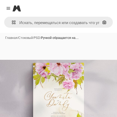
Magnific
Close menu
Поиск 
Главная
/
Стоковый
/
PSD
/
Ручной обращается на…