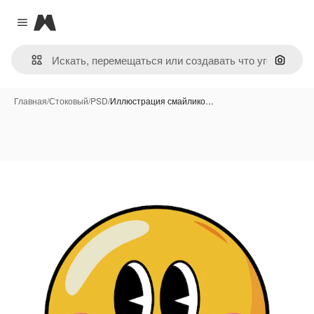
Magnific
Close menu
Поиск 
Главная
/
Стоковый
/
PSD
/
Иллюстрация смайлико…