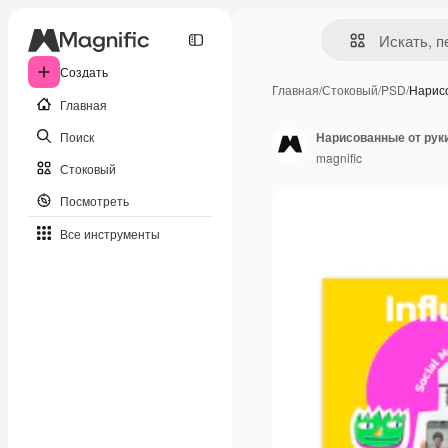
Создать
Главная
/
Стоковый
/
PSD
/
Нарис
Главная
Поиск
Нарисованные от руки
magnific
Стоковый
Посмотреть
Все инструменты