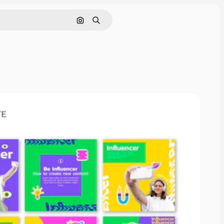
Поиск по изображению
Поиск