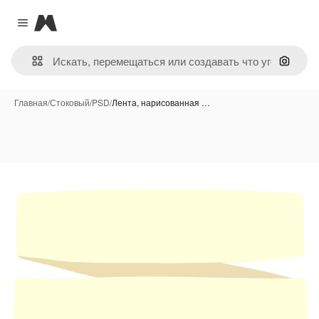
Magnific
Close menu
Поиск 
Главная
/
Стоковый
/
PSD
/
Лента, нарисованная …