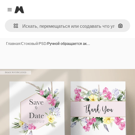
Magnific
Close menu
Поиск 
Главная
/
Стоковый
/
PSD
/
Ручной обращается ак…