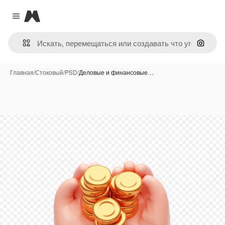
Magnific
Close menu
Поиск 
Главная
/
Стоковый
/
PSD
/
Деловые и финансовые…