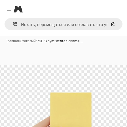
Magnific
Close menu
Поиск 
Главная
/
Стоковый
/
PSD
/
В руке желтая липкая…