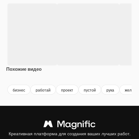
Похожие видео
Premium
Premium
Premium
Premium
бизнес
работай
проект
пустой
рука
желтый
Креативная платформа для создания ваших лучших работ.