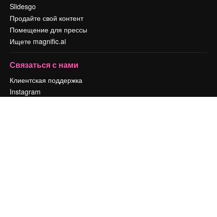
Slidesgo
Продайте свой контент
Помещение для прессы
Ищете magnific.ai
Связаться с нами
Клиентская поддержка
Instagram
YouTube
LinkedIn
TikTok
Discord
X
Reddit
Copyright © 2010-
2026
Freepik Company S.L.U.
Все права защищены
.