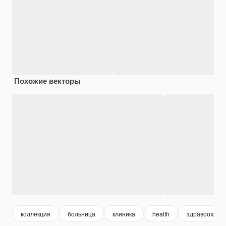
Похожие векторы
коллекция
больница
клиника
health
здравоохран