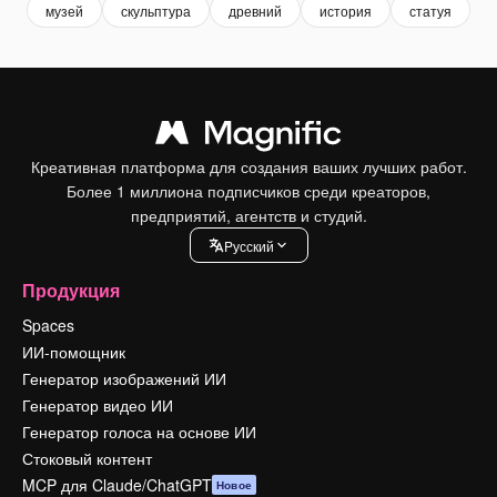
музей
скульптура
древний
история
статуя
v
Креативная платформа для создания ваших лучших работ.
Более 1 миллиона подписчиков среди креаторов,
предприятий, агентств и студий.
Pусский
Продукция
Spaces
ИИ-помощник
Генератор изображений ИИ
Генератор видео ИИ
Генератор голоса на основе ИИ
Стоковый контент
MCP для Claude/ChatGPT
Новое