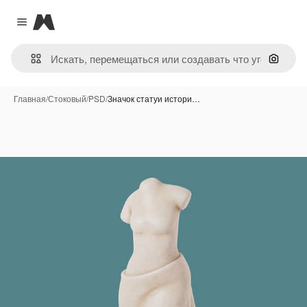
Magnific
Close menu
Поиск 
Главная
/
Стоковый
/
PSD
/
Значок статуи истори…