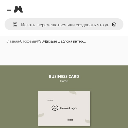
Magnific
Close menu
Поиск 
Главная
/
Стоковый
/
PSD
/
Дизайн шаблона интер…