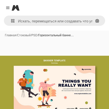
Magnific
Close menu
Поиск 
Главная
/
Стоковый
/
PSD
/
Горизонтальный банне…