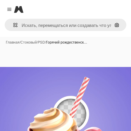
Magnific
Close menu
Поиск 
Главная
/
Стоковый
/
PSD
/
Горячий рождественск…