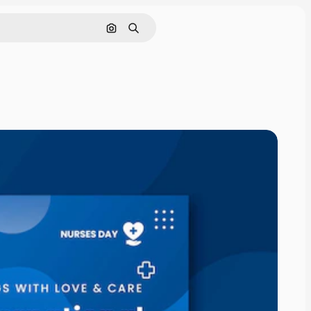
Поиск по изображению
Поиск