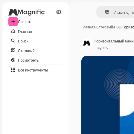
Создать
Главная
/
Стоковый
/
PSD
/
Гориз
Главная
Поиск
Горизонтальный банн
magnific
Стоковый
Посмотреть
Все инструменты