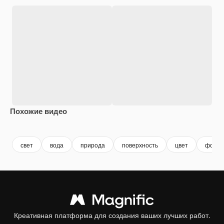
Похожие видео
Premium
Premium
Premium
Premium
свет
вода
природа
поверхность
цвет
фон
Креативная платформа для создания ваших лучших работ.