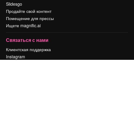
Slidesgo
Продайте свой контент
Помещение для прессы
Ищете magnific.ai
Связаться с нами
Клиентская поддержка
Instagram
YouTube
LinkedIn
TikTok
Discord
X
Reddit
Copyright © 2010-
2026
Freepik Company S.L.U.
Все права защищены
.