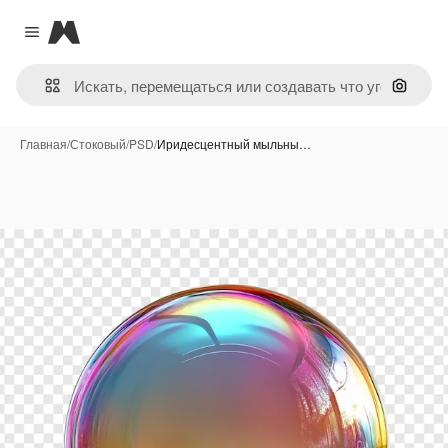
Magnific
Close menu
Поиск 
Главная
/
Стоковый
/
PSD
/
Иридесцентный мыльны…