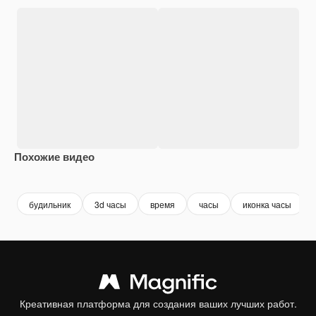
Похожие видео
Premium
Premium
будильник
3d часы
время
часы
иконка часы
Креативная платформа для создания ваших лучших работ.