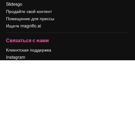
Slidesgo
Продайте свой контент
Помещение для прессы
Ищете magnific.ai
Связаться с нами
Клиентская поддержка
Instagram
YouTube
LinkedIn
TikTok
Discord
X
Reddit
Copyright © 2010-
2026
Freepik Company S.L.U.
Все права защищены
.