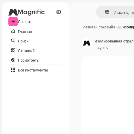
Создать
Главная
/
Стоковый
/
PSD
/
Изоли
Главная
Поиск
Изолированная стрел
magnific
Стоковый
Посмотреть
Все инструменты