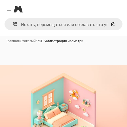
Magnific
Close menu
Поиск 
Главная
/
Стоковый
/
PSD
/
Иллюстрация изометри…