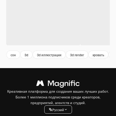
сон
3d
3d иллюстрации
3d render
кровать
с
Креативная платформа для создания ваших лучших работ.
Более 1 миллиона подписчиков среди креаторов,
предприятий, агентств и студий.
Pусский