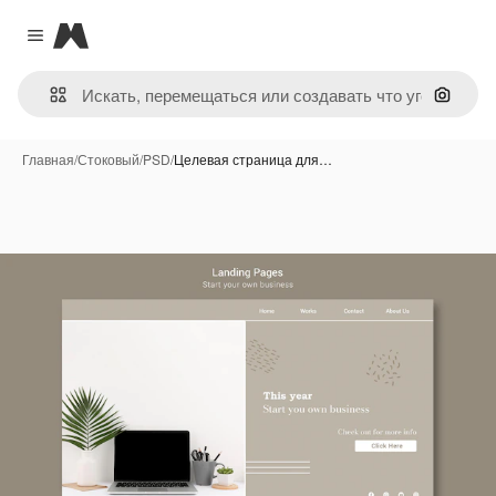
Magnific
Close menu
Поиск 
Главная
/
Стоковый
/
PSD
/
Целевая страница для…