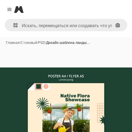
Magnific
Close menu
Поиск 
Главная
/
Стоковый
/
PSD
/
Дизайн шаблона ландш…