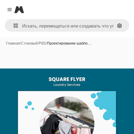
Magnific
Close menu
Поиск 
Главная
/
Стоковый
/
PSD
/
Проектирование шабло…