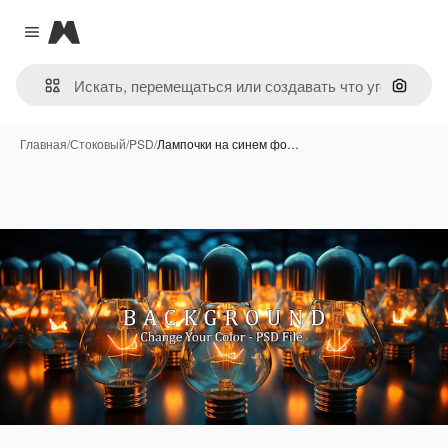
Magnific
Close menu
Поиск 
Главная
/
Стоковый
/
PSD
/
Лампочки на синем фо…