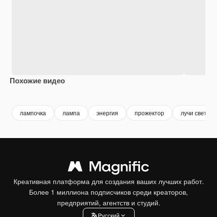
Похожие видео
Premium
Premium
Сгенерировано с помощью ИИ
Premium
Premium
Сгенериров
лампочка
лампа
энергия
прожектор
лучи света
Креативная платформа для создания ваших лучших работ.
Более 1 миллиона подписчиков среди креаторов,
предприятий, агентств и студий.
Pусский