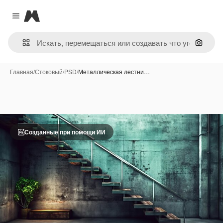
Magnific
Close menu
Поиск 
Главная
/
Стоковый
/
PSD
/
Металлическая лестни…
Созданные при помощи ИИ