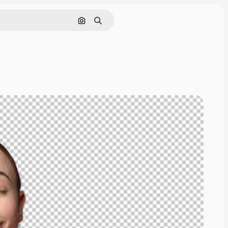
Поиск по изображению
Поиск