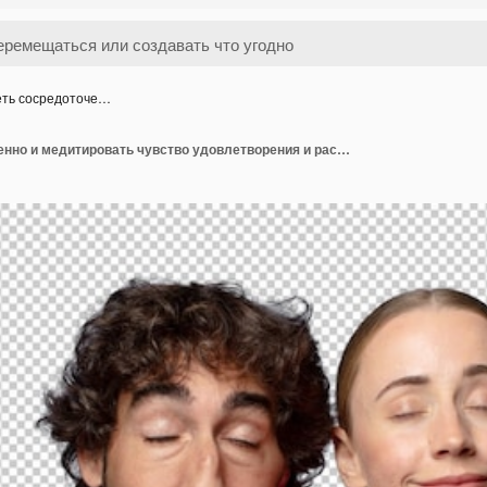
еть сосредоточе…
смотреть сосредоточенно и медитировать чувство удовлетворения и расслабления думать или делать выбор