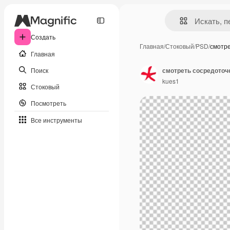
Создать
Главная
/
Стоковый
/
PSD
/
смотр
Главная
Поиск
kues1
Стоковый
Посмотреть
Все инструменты