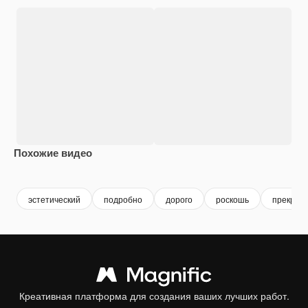
Похожие видео
Premium
Premium
Сгенерировано с помощью ИИ
Premium
Premium
эстетический
подробно
дорого
роскошь
прекрас
Креативная платформа для создания ваших лучших работ.