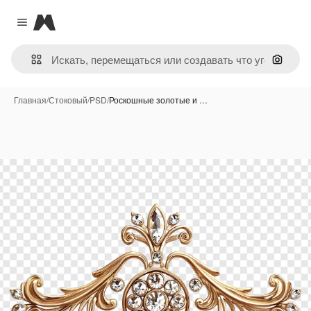
Magnific
Close menu
Поиск 
Главная
/
Стоковый
/
PSD
/
Роскошные золотые и …