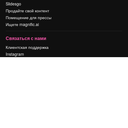
Slidesgo
Продайте свой контент
Помещение для прессы
Ищете magnific.ai
Связаться с нами
Клиентская поддержка
Instagram
YouTube
LinkedIn
TikTok
Discord
X
Reddit
Copyright © 2010-
2026
Freepik Company S.L.U.
Все права защищены
.