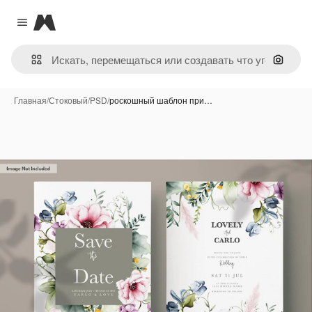
Magnific
Close menu
Поиск 
Главная
/
Стоковый
/
PSD
/
роскошный шаблон при…