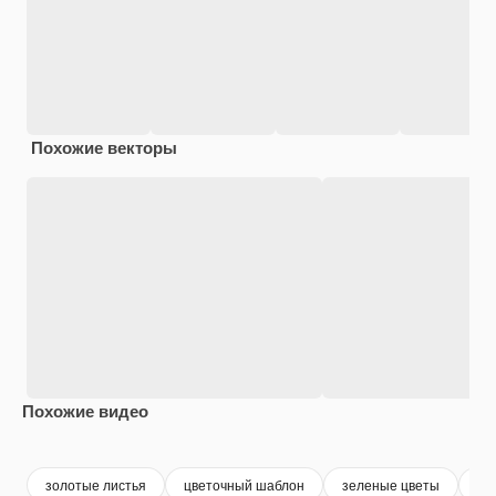
Похожие векторы
Похожие видео
Premium
Premium
Сгенерировано с помощью ИИ
Premium
Premium
золотые листья
цветочный шаблон
зеленые цветы
об