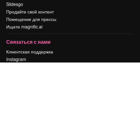
Slidesgo
Продайте свой контент
Помещение для прессы
Ищете magnific.ai
Связаться с нами
Клиентская поддержка
Instagram
YouTube
LinkedIn
TikTok
Discord
X
Reddit
Copyright © 2010-
2026
Freepik Company S.L.U.
Все права защищены
.