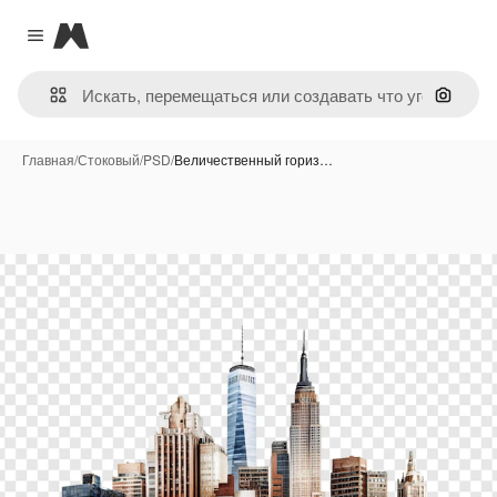
Magnific
Close menu
Поиск 
Главная
/
Стоковый
/
PSD
/
Величественный гориз…