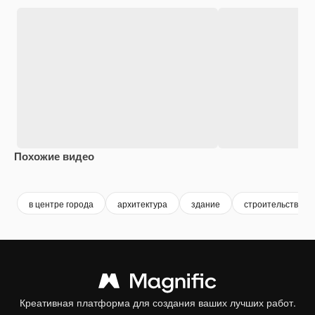
Похожие видео
Premium
Premium
Premium
Premium
в центре города
архитектура
здание
строительство
Креативная платформа для создания ваших лучших работ.