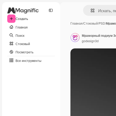
Создать
Главная
/
Стоковый
/
PSD
/
Мрамо
Главная
Поиск
Мраморный подиум 3d
godesign3d
Стоковый
Посмотреть
Все инструменты