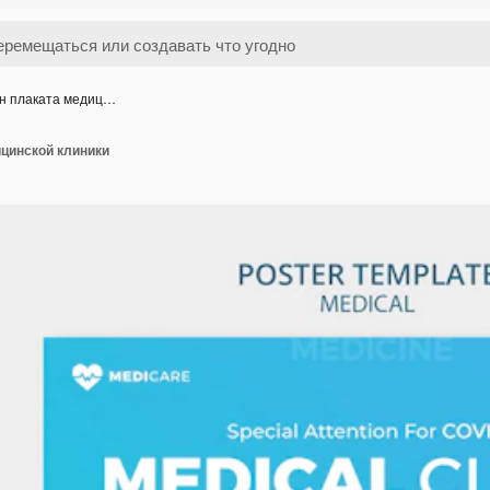
н плаката медиц…
цинской клиники