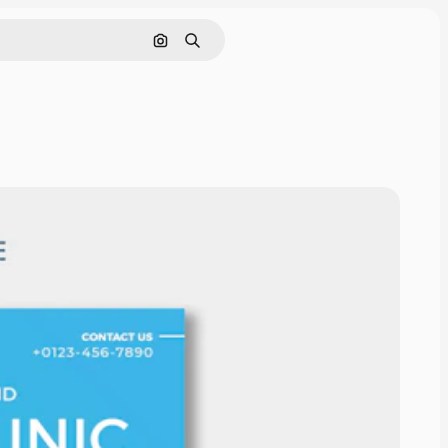
Поиск по изображению
Поиск