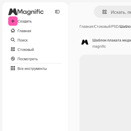
Создать
Главная
/
Стоковый
/
PSD
/
Шабло
Главная
Поиск
Шаблон плаката меди
magnific
Стоковый
Посмотреть
Все инструменты