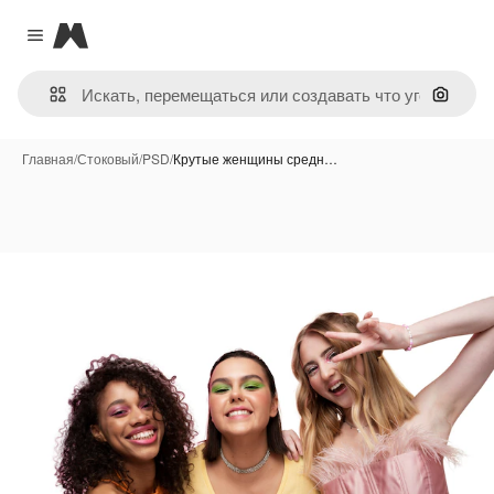
Magnific
Close menu
Поиск 
Главная
/
Стоковый
/
PSD
/
Крутые женщины средн…