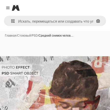
Magnific
Close menu
Поиск 
Главная
/
Стоковый
/
PSD
/
Средний снимок челов…