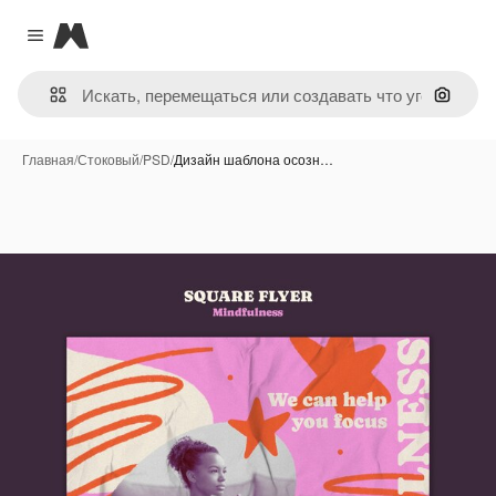
Magnific
Close menu
Поиск 
Главная
/
Стоковый
/
PSD
/
Дизайн шаблона осозн…