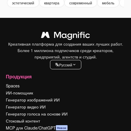
эстетический
квартира
современный
мебель
чис
Креативная платформа для создания ваших лучших работ.
Более 1 миллиона подписчиков среди креаторов,
предприятий, агентств и студий.
Pусский
Продукция
Spaces
ИИ-помощник
Генератор изображений ИИ
Генератор видео ИИ
Генератор голоса на основе ИИ
Стоковый контент
MCP для Claude/ChatGPT
Новое