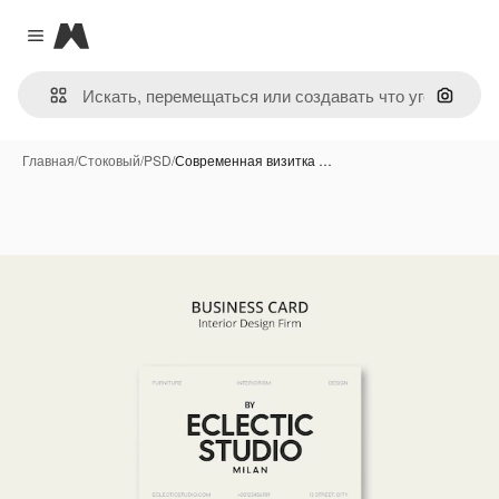
Magnific
Close menu
Поиск 
Главная
/
Стоковый
/
PSD
/
Современная визитка …