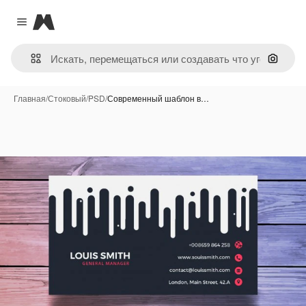
Magnific
Close menu
Поиск 
Главная
/
Стоковый
/
PSD
/
Современный шаблон в…