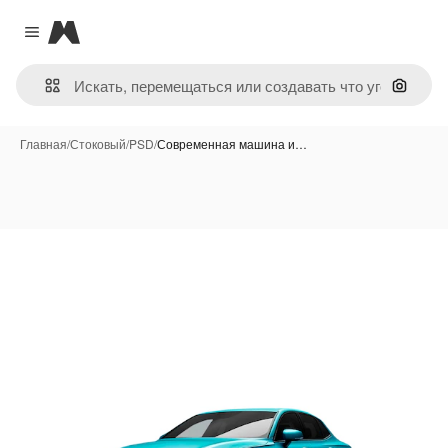
Magnific
Close menu
Поиск 
Главная
/
Стоковый
/
PSD
/
Современная машина и…