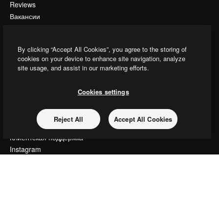
Reviews
Вакансии
Поиск тенденций
Блог
By clicking “Accept All Cookies”, you agree to the storing of
События
cookies on your device to enhance site navigation, analyze
Slidesgo
site usage, and assist in our marketing efforts.
Продайте свой контент
Помещение для прессы
Cookies settings
Ищете magnific.ai
Reject All
Accept All Cookies
Связаться с нами
Клиентская поддержка
Instagram
YouTube
LinkedIn
TikTok
Discord
X