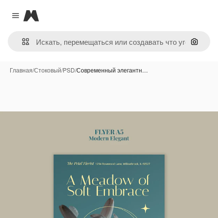
Magnific
Close menu
Поиск 
Главная
/
Стоковый
/
PSD
/
Современный элегантн…