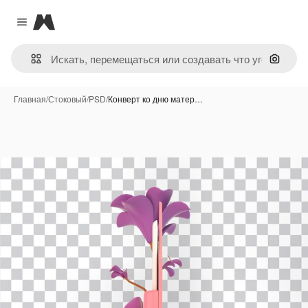
Magnific
Close menu
Поиск 
Главная
/
Стоковый
/
PSD
/
Конверт ко дню матер…