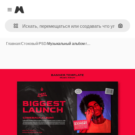
Magnific
Close menu
Поиск 
Главная
/
Стоковый
/
PSD
/
Музыкальный альбом г…