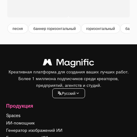
песня
баннер горизонтальный
горизонтальный
банне
Креативная платформа для создания ваших лучших работ.
Более 1 миллиона подписчиков среди креаторов,
предприятий, агентств и студий.
Pусский
Продукция
Spaces
ИИ-помощник
Генератор изображений ИИ