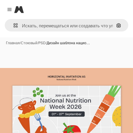
Magnific
Close menu
Поиск 
Главная
/
Стоковый
/
PSD
/
Дизайн шаблона нацио…