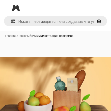
Magnific
Close menu
Поиск 
Главная
/
Стоковый
/
PSD
/
Иллюстрация натюрмор…