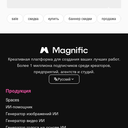
sale
скидка
купить
баннер скидки
продажа
п
Креативная платформа для создания ваших лучших работ.
Более 1 миллиона подписчиков среди креаторов,
предприятий, агентств и студий.
Pусский
Продукция
Spaces
ИИ-помощник
Генератор изображений ИИ
Генератор видео ИИ
Генератор голоса на основе ИИ