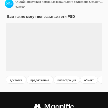
Онлайн-покупки с помощью мобильного телефона Объектный набор Изолированный 3D-рендер Иллюстрация
xvector
Вам также могут понравиться эти PSD
доставка
предложение
иллюстрация
объект
уст