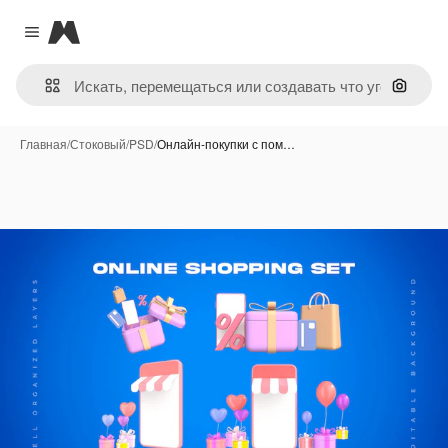
Magnific
Close menu
Поиск 
Главная
/
Стоковый
/
PSD
/
Онлайн-покупки с пом…