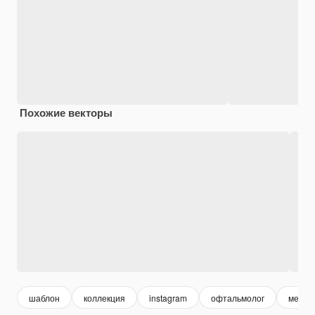
Похожие векторы
шаблон
коллекция
instagram
офтальмолог
медиц