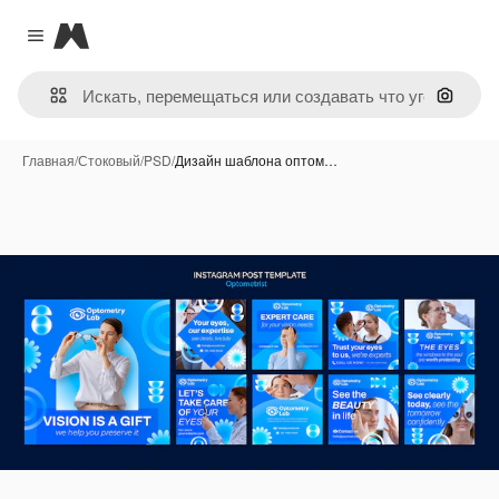
Magnific
Close menu
Поиск 
Главная
/
Стоковый
/
PSD
/
Дизайн шаблона оптом…